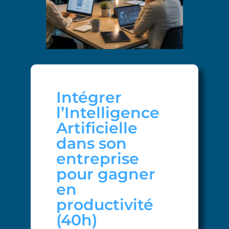
Intégrer
l’Intelligence
Artificielle
dans son
entreprise
pour gagner
en
productivité
(40h)