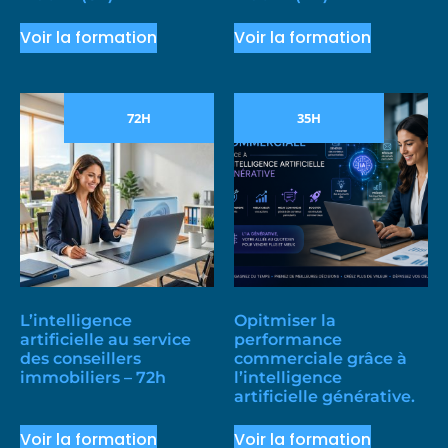
Voir la formation
Voir la formation
72H
35H
L’intelligence
Opitmiser la
artificielle au service
performance
des conseillers
commerciale grâce à
immobiliers – 72h
l’intelligence
artificielle générative.
Voir la formation
Voir la formation