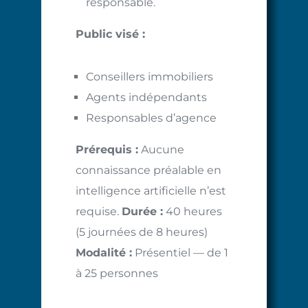
responsable.
Public visé :
Conseillers immobiliers
Agents indépendants
Responsables d’agence
Prérequis :
Aucune
connaissance préalable en
intelligence artificielle n’est
requise.
Durée :
40 heures
(5 journées de 8 heures)
Modalité :
Présentiel — de 1
à 25 personnes